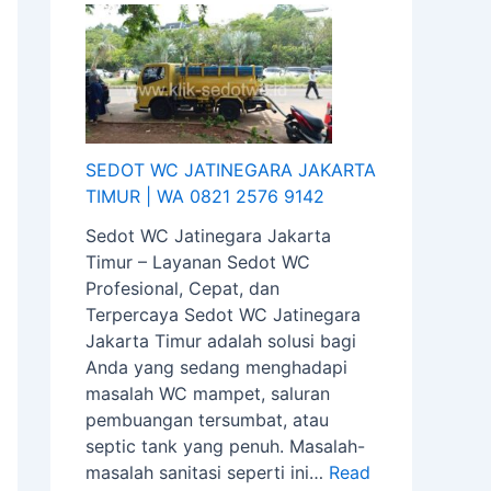
2
5
5
2
6
5
5
5
5
9
7
-
-
7
1
6
8
8
6
4
9
0
0
9
2
1
5
5
1
4
5
5
4
SEDOT WC JATINEGARA JAKARTA
2
2
TIMUR | WA 0821 2576 9142
Sedot WC Jatinegara Jakarta
Timur – Layanan Sedot WC
Profesional, Cepat, dan
Terpercaya Sedot WC Jatinegara
Jakarta Timur adalah solusi bagi
Anda yang sedang menghadapi
masalah WC mampet, saluran
pembuangan tersumbat, atau
septic tank yang penuh. Masalah-
masalah sanitasi seperti ini…
Read