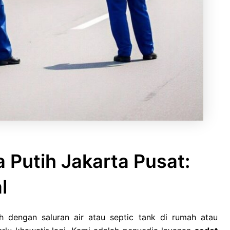
Putih Jakarta Pusat:
l
dengan saluran air atau septic tank di rumah atau