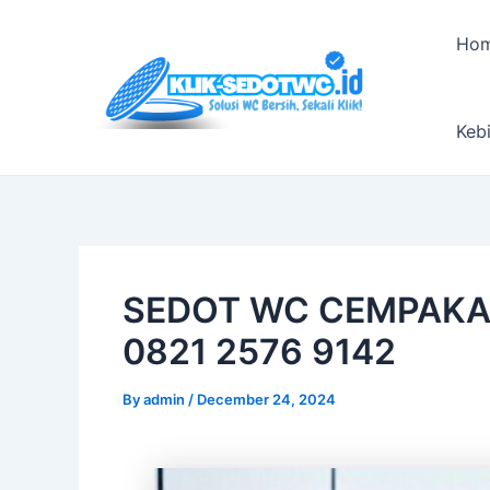
Skip
Post
to
navigation
Ho
content
Kebi
SEDOT WC CEMPAKA 
0821 2576 9142
By
admin
/
December 24, 2024