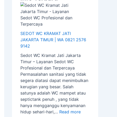
A
R
A
A
A
K
T
R
K
R
A
A
T
A
T
R
T
A
R
A
T
I
T
T
T
SEDOT WC KRAMAT JATI
A
M
I
A
I
JAKARTA TIMUR | WA 0821 2576
T
U
M
T
M
9142
I
R
U
I
U
M
|
R
M
R
Sedot WC Kramat Jati Jakarta
U
W
|
U
|
Timur – Layanan Sedot WC
R
A
📞
R
☎
Profesional dan Terpercaya
|
0
0
|
0
Permasalahan sanitasi yang tidak
W
8
8
W
8
segera diatasi dapat menimbulkan
A
5
5
A
2
kerugian yang besar. Salah
0
1
1
0
1
satunya adalah WC mampet atau
8
-
-
8
2
septictank penuh , yang tidak
2
8
8
2
5
hanya mengganggu kenyamanan
1
2
2
1
7
hidup sehari-hari,…
Read more