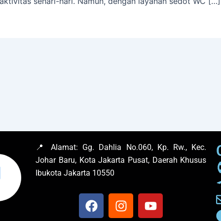
aktivitas sehari-hari. Namun, dengan layanan sedot WC […]
📍 Alamat:
Gg. Dahlia No.060, Kp. Rw., Kec.
Johar Baru, Kota Jakarta Pusat, Daerah Khusus
Ibukota Jakarta 10550
F
I
Y
a
n
o