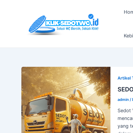
Skip
to
Ho
content
Kebi
Artikel 
SEDO
admin
/
Sedot 
mencar
yang t