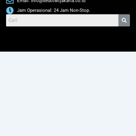
Email: info@sedotwcjakarta.co.id
k
a
m
Jam Operasional: 24 Jam Non-Stop.
Menu