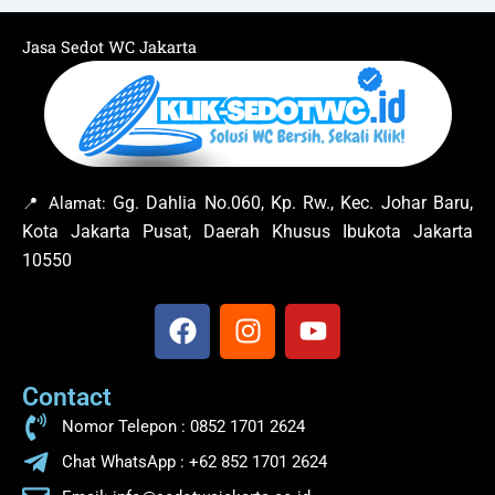
Jasa Sedot WC Jakarta
Gg. Dahlia No.060, Kp. Rw., Kec. Johar Baru,
📍 Alamat:
Kota Jakarta Pusat, Daerah Khusus Ibukota Jakarta
10550
F
I
Y
a
n
o
c
s
u
Contact
e
t
t
b
a
u
Nomor Telepon : 0852 1701 2624
o
g
b
Chat WhatsApp : +62 852 1701 2624
o
r
e