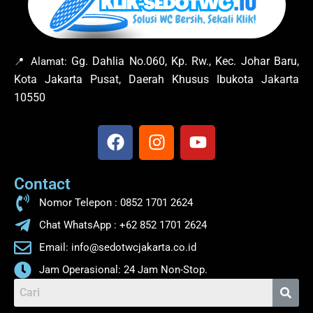
Gg. Dahlia No.060, Kp. Rw., Kec. Johar Baru,
📍 Alamat:
Kota Jakarta Pusat, Daerah Khusus Ibukota Jakarta
10550
F
I
Y
a
n
o
c
s
u
Contact
e
t
t
b
a
u
Nomor Telepon : 0852 1701 2624
o
g
b
Chat WhatsApp : +62 852 1701 2624
o
r
e
Email: info@sedotwcjakarta.co.id
k
a
m
Jam Operasional: 24 Jam Non-Stop.