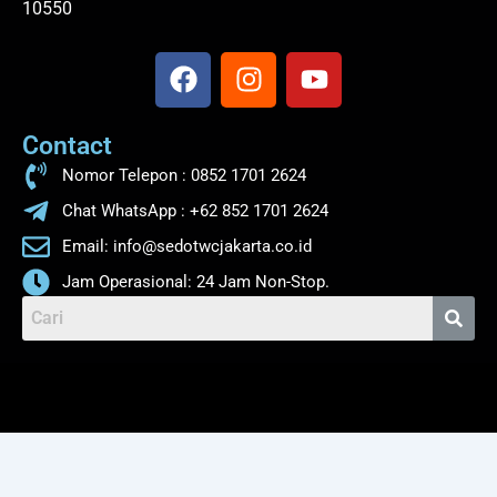
10550
F
I
Y
a
n
o
c
s
u
Contact
e
t
t
b
a
u
Nomor Telepon : 0852 1701 2624
o
g
b
Chat WhatsApp : +62 852 1701 2624
o
r
e
Email: info@sedotwcjakarta.co.id
k
a
m
Jam Operasional: 24 Jam Non-Stop.
Menu