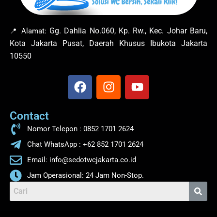
Gg. Dahlia No.060, Kp. Rw., Kec. Johar Baru,
📍 Alamat:
Kota Jakarta Pusat, Daerah Khusus Ibukota Jakarta
10550
F
I
Y
a
n
o
c
s
u
Contact
e
t
t
b
a
u
Nomor Telepon : 0852 1701 2624
o
g
b
Chat WhatsApp : +62 852 1701 2624
o
r
e
Email: info@sedotwcjakarta.co.id
k
a
m
Jam Operasional: 24 Jam Non-Stop.